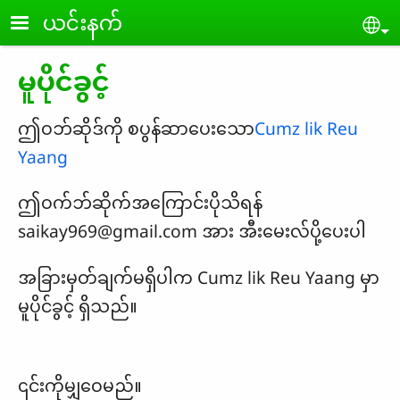
Skip to main content
ယ‌င်းနက်
Se
မူပိုင်ခွင့်
ဤဝဘ်ဆိုဒ်ကို စပွန်ဆာပေးသော
Cumz lik Reu
Yaang
ဤဝက်ဘ်ဆိုက်အကြောင်းပိုသိရန်
saikay969@gmail.com
အား အီးမေးလ်ပို့ပေးပါ
အခြားမှတ်ချက်မရှိပါက Cumz lik Reu Yaang မှာ
မူပိုင်ခွင့် ရှိသည်။
၎င်းကိုမျှဝေမည်။