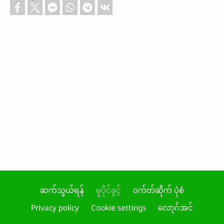
ဆက်သွယ်ရန်
မူပိုင်ခွင့်
ဝက်တ်ဆိုက် ပုံစံ
Footer
Privacy policy
Cookie settings
လော့ဂ်အင်